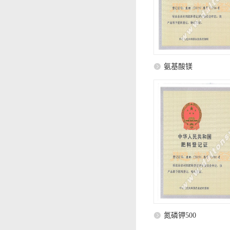
氨基酸镁
氮磷钾500