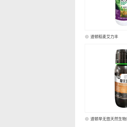
道顿稻麦艾力丰
道顿旱无悠天然生物